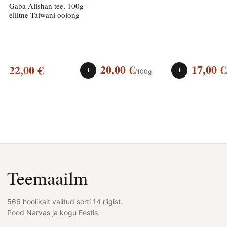
oolong
Gaba Alishan tee, 100g —
eliitne Taiwani oolong
20,00
€
17,00
€
22,00
€
+
+
/100g
Teemaailm
566 hoolikalt valitud sorti 14 riigist.
Pood Narvas ja kogu Eestis.