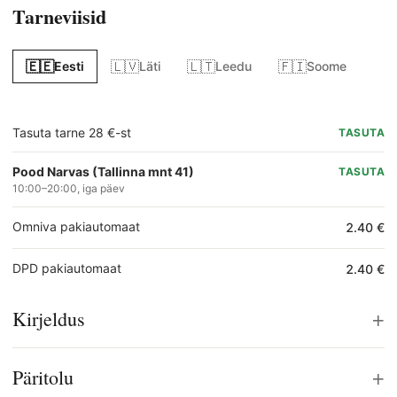
Tarneviisid
🇪🇪
🇱🇻
🇱🇹
🇫🇮
Eesti
Läti
Leedu
Soome
Tasuta tarne 28 €-st
TASUTA
Pood Narvas (Tallinna mnt 41)
TASUTA
10:00–20:00, iga päev
Omniva pakiautomaat
2.40 €
DPD pakiautomaat
2.40 €
+
Kirjeldus
+
Päritolu