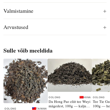
+
Valmistamine
+
Arvustused
Sulle võib meeldida
OOLONG
HIINA
OOLONG
Da Hong Pao eliit tee Wuyi
Tee Tie Gua
mägedest, 100g — kalju-
100g — he
OOLONG
TAIWAN