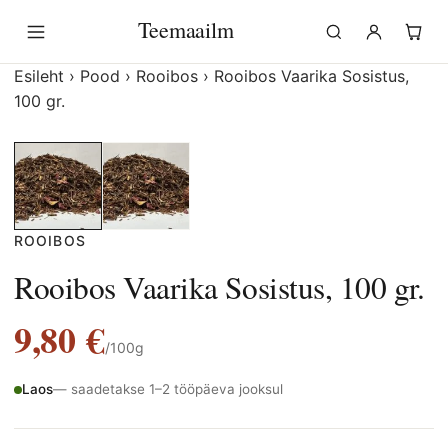
Liigu
Teemaailm
sisu
juurde
Esileht
›
Pood
›
Rooibos
›
Rooibos Vaarika Sosistus,
100 gr.
ROOIBOS
Rooibos Vaarika Sosistus, 100 gr.
9,80
€
/100g
Laos
— saadetakse 1–2 tööpäeva jooksul