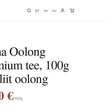
ET
EN
RU
ma Oolong
ium tee, 100g
iit oolong
00
€
/100g