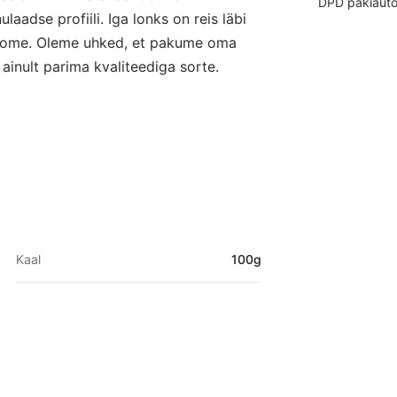
DPD pakiaut
aadse profiili. Iga lonks on reis läbi
aroome. Oleme uhked, et pakume oma
 ainult parima kvaliteediga sorte.
Kaal
100g