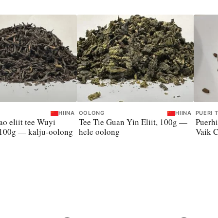
HIINA
OOLONG
HIINA
PUERI 
o eliit tee Wuyi
Tee Tie Guan Yin Eliit, 100g —
Puerhi
 100g — kalju-oolong
hele oolong
Vaik C