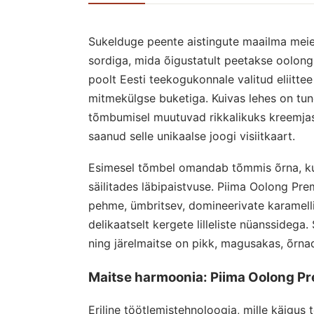
Sukelduge peente aistingute maailma mei
sordiga, mida õigustatult peetakse oolong
poolt Eesti teekogukonnale valitud eliitt
mitmekülgse buketiga. Kuivas lehes on tund
tõmbumisel muutuvad rikkalikuks kreemjas
saanud selle unikaalse joogi visiitkaart.
Esimesel tõmbel omandab tõmmis õrna, ku
säilitades läbipaistvuse. Piima Oolong Pre
pehme, ümbritsev, domineerivate karamell
delikaatselt kergete lilleliste nüanssidega.
ning järelmaitse on pikk, magusakas, õrna
Maitse harmoonia: Piima Oolong P
Eriline töötlemistehnoloogia, mille käigus