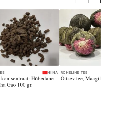
TEE
HIINA
ROHELINE TEE
HIINA
 kontsentraat: Hõbedane
Õitsev tee, Maagiline pall, 8 g.
ha Gao 100 gr.
PU
S