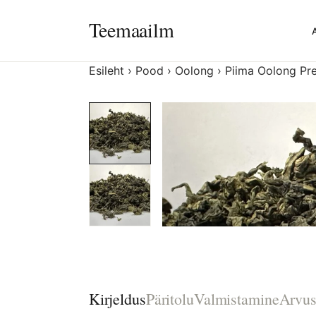
Liigu
Teemaailm
sisu
juurde
Esileht
›
Pood
›
Oolong
›
Piima Oolong Pre
Kirjeldus
Päritolu
Valmistamine
Arvus