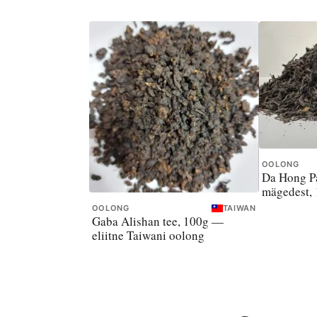
OOLONG
Da Hong Pa
mägedest,
OOLONG
TAIWAN
Gaba Alishan tee, 100g —
eliitne Taiwani oolong