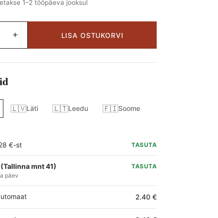
takse 1–2 tööpäeva jooksul
+
LISA OSTUKORVI
id
🇱🇻
🇱🇹
🇫🇮
Läti
Leedu
Soome
28 €-st
TASUTA
(Tallinna mnt 41)
TASUTA
ga päev
automaat
2.40 €