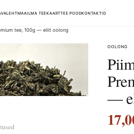
AVALEHT
MAAILMA TEEKAART
TEE POOD
KONTAKTID
mium tee, 100g — eliit oolong
OOLONG
Pii
Prem
— el
17,
tused