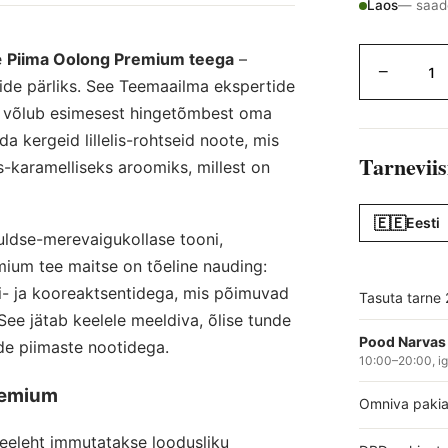
Laos
— saade
e
Piima Oolong Premium teega
–
−
ide pärliks. See Teemaailma ekspertide
ee võlub esimesest hingetõmbest oma
a kergeid lillelis-rohtseid noote, mis
Tarneviis
-karamelliseks aroomiks, millest on
🇪🇪
Eesti
ldse-merevaigukollase tooni,
mium tee maitse on tõeline nauding:
i- ja kooreaktsentidega, mis põimuvad
Tasuta tarne 
 See jätab keelele meeldiva, õlise tunde
Pood Narvas 
de piimaste nootidega.
10:00–20:00, i
remium
Omniva paki
 teeleht immutatakse loodusliku