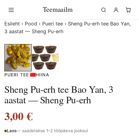
Liigu
Teemaailm
sisu
juurde
Esileht
›
Pood
›
Pueri tee
›
Sheng Pu-erh tee Bao Yan,
3 aastat — Sheng Pu-erh
PUERI TEE
·
HIINA
Sheng Pu-erh tee Bao Yan, 3
aastat — Sheng Pu-erh
3,00
€
Laos
— saadetakse 1–2 tööpäeva jooksul