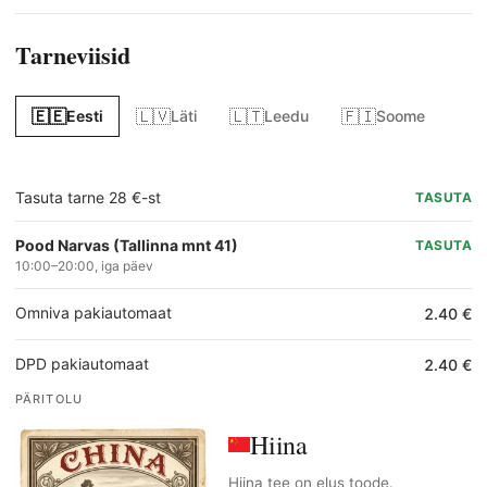
Tarneviisid
🇪🇪
🇱🇻
🇱🇹
🇫🇮
Eesti
Läti
Leedu
Soome
Tasuta tarne 28 €-st
TASUTA
Pood Narvas (Tallinna mnt 41)
TASUTA
10:00–20:00, iga päev
Omniva pakiautomaat
2.40 €
DPD pakiautomaat
2.40 €
PÄRITOLU
Hiina
Hiina tee on elus toode.