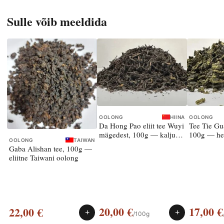
Sulle võib meeldida
OOLONG
HIINA
OOLONG
Da Hong Pao eliit tee Wuyi
Tee Tie Gua
mägedest, 100g — kalju-
100g — he
OOLONG
TAIWAN
oolong
Gaba Alishan tee, 100g —
eliitne Taiwani oolong
20,00
€
17,00
€
22,00
€
+
+
/100g