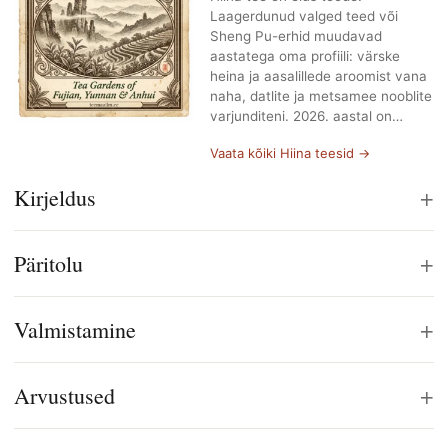
Laagerdunud valged teed või
Sheng Pu-erhid muudavad
aastatega oma profiili: värske
heina ja aasalillede aroomist vana
naha, datlite ja metsamee nooblite
varjunditeni. 2026. aastal on…
Vaata kõiki Hiina teesid →
+
Kirjeldus
+
Päritolu
+
Valmistamine
+
Arvustused