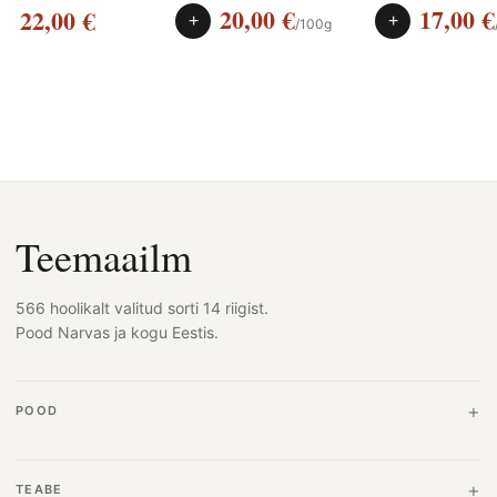
20,00
€
17,00
€
22,00
€
+
+
/100g
Teemaailm
566 hoolikalt valitud sorti 14 riigist.
Pood Narvas ja kogu Eestis.
POOD
TEABE