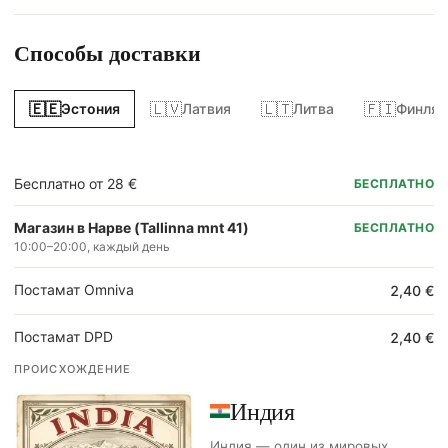
Способы доставки
🇪🇪
🇱🇻
🇱🇹
🇫🇮
Эстония
Латвия
Литва
Финлян
Бесплатно от 28 €
БЕСПЛАТНО
Магазин в Нарве (Tallinna mnt 41)
БЕСПЛАТНО
10:00–20:00, каждый день
Постамат Omniva
2,40 €
Постамат DPD
2,40 €
ПРОИСХОЖДЕНИЕ
Индия
Индия — один из мировых