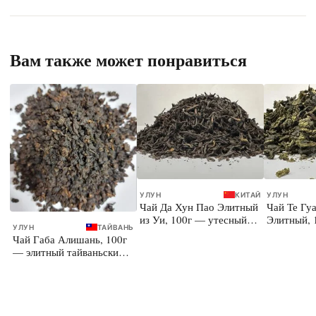
Вам также может понравиться
УЛУН
КИТАЙ
УЛУН
Чай Да Хун Пао Элитный
Чай Те Гу
из Уи, 100г — утесный
Элитный, 
УЛУН
ТАЙВАНЬ
улун
улун
Чай Габа Алишань, 100г
— элитный тайваньский
улун