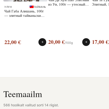
из Уи, 100г — утесный
Элитный, 
УЛУН
ТАЙВАНЬ
улун
улун
Чай Габа Алишань, 100г
— элитный тайваньский
улун
20,00
€
17,00
€
22,00
€
+
+
/100g
Teemaailm
566 hoolikalt valitud sorti 14 riigist.