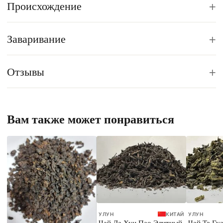
+
Происхождение
+
Заваривание
+
Отзывы
Вам также может понравиться
УЛУН
КИТАЙ
УЛУН
Чай Да Хун Пао Элитный
Чай Те Гу