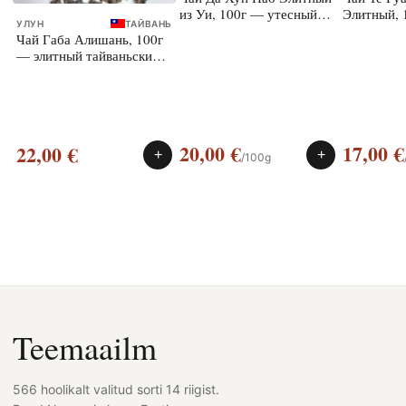
из Уи, 100г — утесный
Элитный, 
УЛУН
ТАЙВАНЬ
улун
улун
Чай Габа Алишань, 100г
— элитный тайваньский
улун
20,00
€
17,00
€
22,00
€
+
+
/100g
Teemaailm
566 hoolikalt valitud sorti 14 riigist.