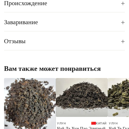
+
Происхождение
+
Заваривание
+
Отзывы
Вам также может понравиться
УЛУН
КИТАЙ
УЛУН
Чай Да Хун Пао Элитный
Чай Те Гу