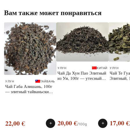
Вам также может понравиться
УЛУН
КИТАЙ
УЛУН
Чай Да Хун Пао Элитный
Чай Те Гу
из Уи, 100г — утесный
Элитный, 
УЛУН
ТАЙВАНЬ
улун
улун
Чай Габа Алишань, 100г
— элитный тайваньский
улун
20,00
€
17,00
€
22,00
€
+
+
/100g