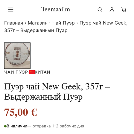
Перейти
Teemaailm
к
содержимому
Главная
›
Магазин
›
Чай Пуэр
›
Пуэр чай New Geek,
357г – Выдержанный Пуэр
ЧАЙ ПУЭР
·
КИТАЙ
Пуэр чай New Geek, 357г –
Выдержанный Пуэр
75,00
€
В наличии
— отправка 1–2 рабочих дня