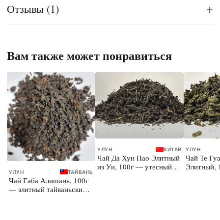
+
Отзывы (1)
Вам также может понравиться
УЛУН
КИТАЙ
УЛУН
Чай Да Хун Пао Элитный
Чай Те Гу
из Уи, 100г — утесный
Элитный, 
УЛУН
ТАЙВАНЬ
улун
улун
Чай Габа Алишань, 100г
— элитный тайваньский
улун