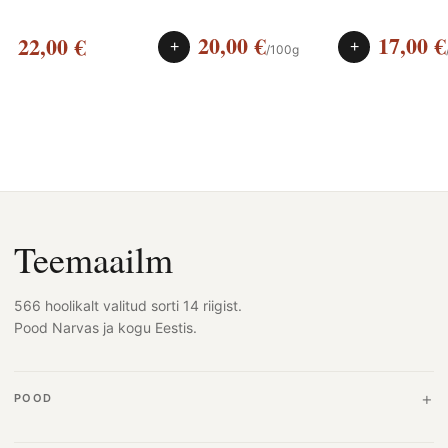
20,00
€
17,00
€
22,00
€
+
+
/100g
Teemaailm
566 hoolikalt valitud sorti 14 riigist.
Pood Narvas ja kogu Eestis.
POOD