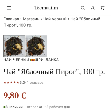
Перейти
Teemaailm
к
содержимому
Главная
›
Магазин
›
Чай черный
›
Чай "Яблочный
Пирог", 100 гр.
ЧАЙ ЧЕРНЫЙ
·
ШРИ-ЛАНКА
Чай "Яблочный Пирог", 100 гр.
5,0
· 1 отзывов
★
★
★
★
★
9,80
€
В наличии
— отправка 1–2 рабочих дня