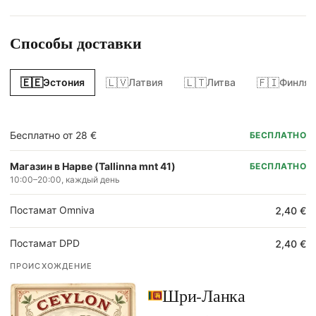
Способы доставки
🇪🇪
🇱🇻
🇱🇹
🇫🇮
Эстония
Латвия
Литва
Финлян
Бесплатно от 28 €
БЕСПЛАТНО
Магазин в Нарве (Tallinna mnt 41)
БЕСПЛАТНО
10:00–20:00, каждый день
Постамат Omniva
2,40 €
Постамат DPD
2,40 €
ПРОИСХОЖДЕНИЕ
Шри-Ланка