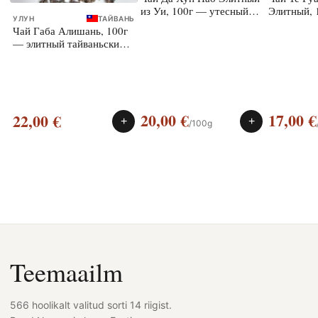
из Уи, 100г — утесный
Элитный, 
УЛУН
ТАЙВАНЬ
улун
улун
Чай Габа Алишань, 100г
— элитный тайваньский
улун
20,00
€
17,00
€
22,00
€
+
+
/100g
Teemaailm
566 hoolikalt valitud sorti 14 riigist.