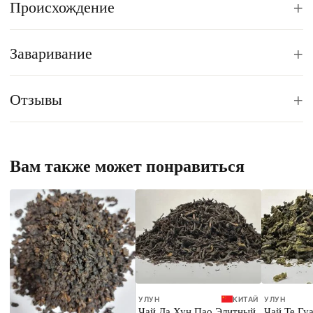
+
Происхождение
+
Заваривание
+
Отзывы
Вам также может понравиться
УЛУН
КИТАЙ
УЛУН
Чай Да Хун Пао Элитный
Чай Те Гу